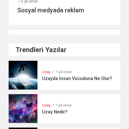
/ 5 yil önce
Sosyal medyada reklam
Trendleri Yazılar
Uzay
/
1 yil önce
Uzayda İnsan Vücuduna Ne Olur?
Uzay
/
1 yil önce
Uzay Nedir?