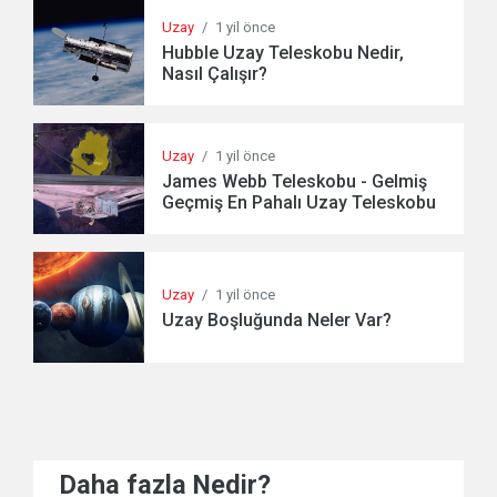
Uzay
/
1 yil önce
Hubble Uzay Teleskobu Nedir,
Nasıl Çalışır?
Uzay
/
1 yil önce
James Webb Teleskobu - Gelmiş
Geçmiş En Pahalı Uzay Teleskobu
Uzay
/
1 yil önce
Uzay Boşluğunda Neler Var?
Daha fazla Nedir?