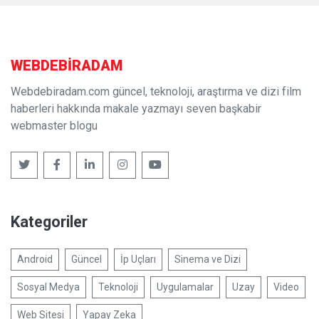
WEBDE
BIR
ADAM
Webdebiradam.com güncel, teknoloji, araştırma ve dizi film
haberleri hakkında makale yazmayı seven başkabir
webmaster blogu
Kategoriler
Android
Güncel
İp Uçları
Sinema ve Dizi
Sosyal Medya
Teknoloji
Uygulamalar
Uzay
Video
Web Sitesi
Yapay Zeka