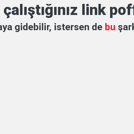
çalıştığınız link po
ya gidebilir, istersen de
bu
şark