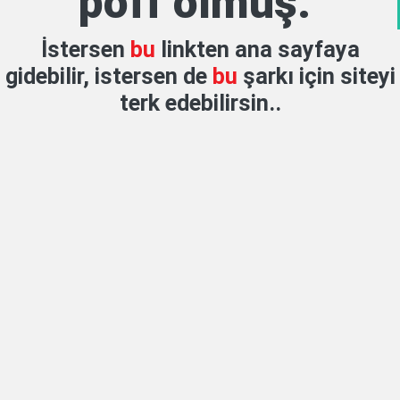
poff olmuş.
İstersen
bu
linkten ana sayfaya
gidebilir, istersen de
bu
şarkı için siteyi
terk edebilirsin..