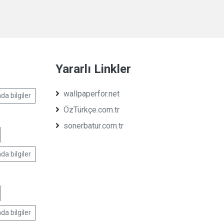
Yararlı Linkler
wallpaperfor.net
da bilgiler
ÖzTürkçe.com.tr
sonerbatur.com.tr
da bilgiler
da bilgiler