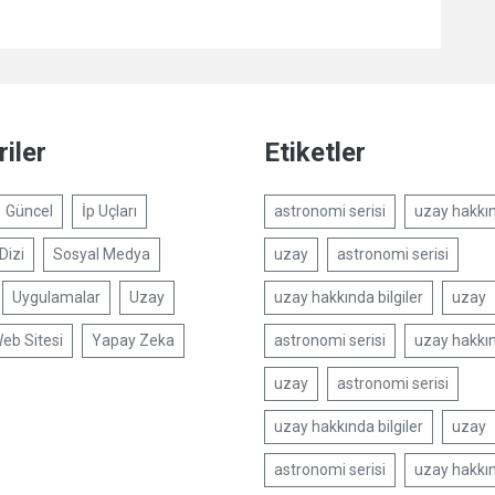
iler
Etiketler
Güncel
İp Uçları
astronomi serisi
uzay hakkın
Dizi
Sosyal Medya
uzay
astronomi serisi
Uygulamalar
Uzay
uzay hakkında bilgiler
uzay
eb Sitesi
Yapay Zeka
astronomi serisi
uzay hakkın
uzay
astronomi serisi
uzay hakkında bilgiler
uzay
astronomi serisi
uzay hakkın