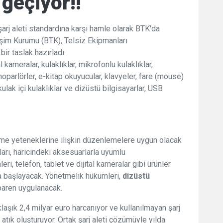
 geçiyor!!
şarj aleti standardına karşı hamle olarak BTK'da
letişim Kurumu (BTK), Telsiz Ekipmanları
ir taslak hazırladı.
l kameralar, kulaklıklar, mikrofonlu kulaklıklar,
 hoparlörler, e-kitap okuyucular, klavyeler, fare (mouse)
kulak içi kulaklıklar ve dizüstü bilgisayarlar, USB
etme yeteneklerine ilişkin düzenlemelere uygun olacak
ları, haricindeki aksesuarlarla uyumlu
i, telefon, tablet ve dijital kameralar gibi ürünler
ya başlayacak. Yönetmelik hükümleri,
dizüstü
ibaren uygulanacak.
aklaşık 2,4 milyar euro harcanıyor ve kullanılmayan şarj
 atık oluşturuyor. Ortak şarj aleti çözümüyle yılda