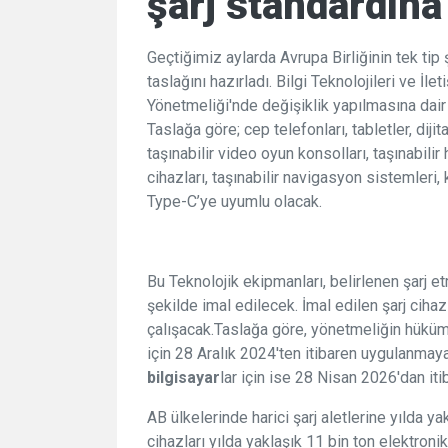
şarj standardına
Geçtiğimiz aylarda Avrupa Birliğinin tek tip 
taslağını hazırladı. Bilgi Teknolojileri ve İ
Yönetmeliği'nde değişiklik yapılmasına dair b
Taslağa göre; cep telefonları, tabletler, dijita
taşınabilir video oyun konsolları, taşınabilir
cihazları, taşınabilir navigasyon sistemleri, 
Type-C’ye uyumlu olacak.
Bu Teknolojik ekipmanları, belirlenen şarj 
şekilde imal edilecek. İmal edilen şarj cihaz
çalışacak.Taslağa göre, yönetmeliğin hükümler
için 28 Aralık 2024'ten itibaren uygulanma
bilgisayar
lar için ise 28 Nisan 2026'dan it
AB ülkelerinde harici şarj aletlerine yılda y
cihazları yılda yaklaşık 11 bin ton elektronik