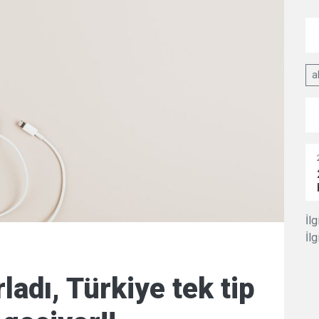
a
İlg
İlg
ladı, Türkiye tek tip