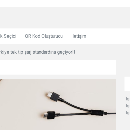
k Seçici
QR Kod Oluşturucu
İletişim
rkiye tek tip şarj standardına geçiyor!!
İlg
İlg
İlg