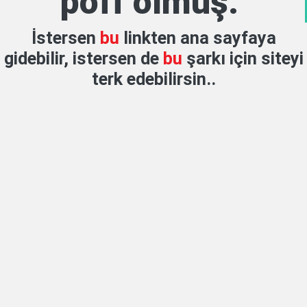
poff olmuş.
İstersen
bu
linkten ana sayfaya
gidebilir, istersen de
bu
şarkı için siteyi
terk edebilirsin..